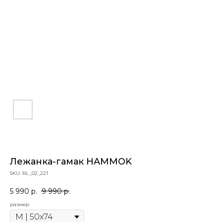
Лежанка-гамак HAMMOK
SKU:
RL_02_221
5 990
р.
9 990
р.
размер