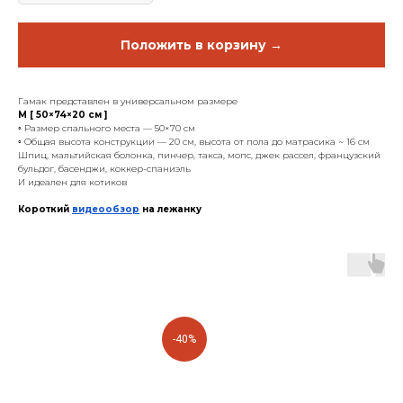
Положить в корзину →
Гамак представлен в универсальном размере
M [ 50×74×20 см ]
◦ Размер спального места — 50×70 см
◦ Общая высота конструкции — 20 см, высота от пола до матрасика ~ 16 см
Шпиц, мальтийская болонка, пинчер, такса, мопс, джек рассел, французский
бульдог, басенджи, коккер-спаниэль
И идеален для котиков
Короткий
видеообзор
на лежанку
-40%